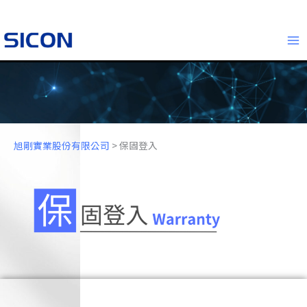
跳
MA
至
ME
主
要
內
容
旭剛實業股份有限公司
>
保固登入