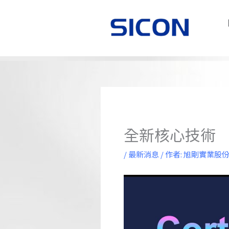
跳
至
主
要
內
容
全新核心技術
/
最新消息
/ 作者:
旭剛實業股